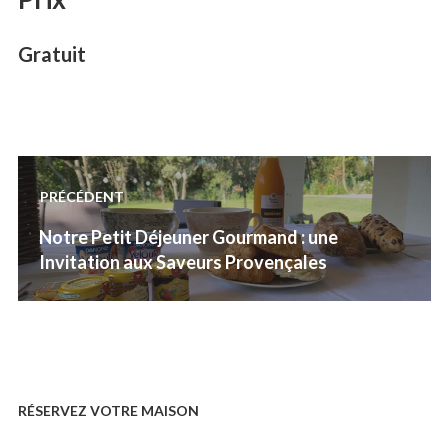
Gratuit
Navigation
PRÉCÉDENT
de
Previous
Notre Petit Déjeuner Gourmand : une
l’article
post:
Invitation aux Saveurs Provençales
RÉSERVEZ VOTRE MAISON